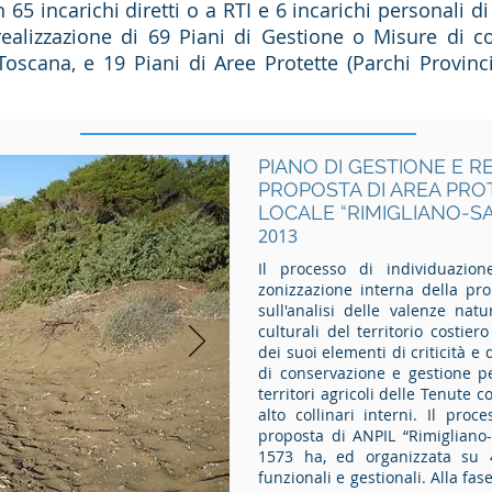
 65 incarichi diretti o a RTI e 6 incarichi personali di 
realizzazione di 69 Piani di Gestione o Misure di co
oscana, e 19 Piani di Aree Protette (Parchi Provincia
PIANO DI GESTIONE E 
PROPOSTA DI AREA PROT
LOCALE “RIMIGLIANO-S
2013
Il processo di individuazion
zonizzazione interna della pro
sull'analisi delle valenze natu
culturali del territorio costie
dei suoi elementi di criticità e d
di conservazione e gestione pe
territori agricoli delle Tenute 
alto collinari interni.
Il proce
proposta di ANPIL “Rimigliano-
1573 ha, ed organizzata su 
funzionali e gestionali.
Alla fas