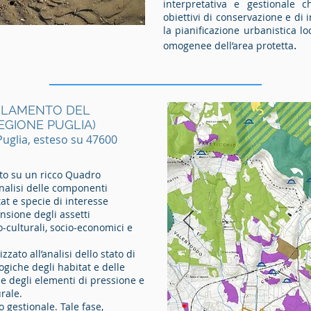
interpretativa e gestionale c
obiettivi di conservazione e di in
la pianificazione urbanistica l
.
omogenee dell’area protetta
GOLAMENTO DEL
REGIONE PUGLIA)
uglia, esteso su 47600
rato su un ricco Quadro
’analisi delle componenti
tat e specie di interesse
sione degli assetti
o-culturali, socio-economici e
zzato all’analisi dello stato di
giche degli habitat e delle
ne degli elementi di pressione e
rale.
 gestionale. Tale fase,