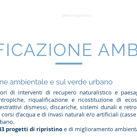
 siamo
Committenti
Settori operativi
News
Gall
FICAZIONE AM
zione ambientale e sul verde urbano
vori di interventi di recupero naturalistico e paes
ntropiche, riqualificazione e ricostituzione di eco
estrattivi dismessi, discariche, sistemi dunali e retro
corsi d'acqua e di invasi naturali e/o artificiali (casse
rbano.
43 progetti di ripristino
e di miglioramento ambient