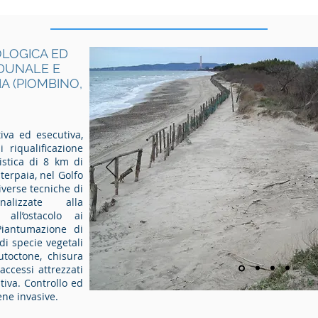
OLOGICA ED
 DUNALE E
A (PIOMBINO,
tiva ed esecutiva,
i riqualificazione
istica di 8 km di
terpaia, nel Golfo
iverse tecniche di
nalizzate alla
 all’ostacolo ai
Piantumazione di
di specie vegetali
utoctone, chisura
accessi attrezzati
tiva. Controllo ed
iene invasive.