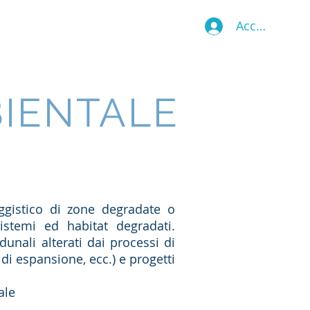
Accedi
eria
Pubblicazioni
Contatti
BIENTALE
aggistico di zone degradate o
sistemi ed habitat degradati.
dunali alterati dai processi di
 di espansione, ecc.) e progetti
ale