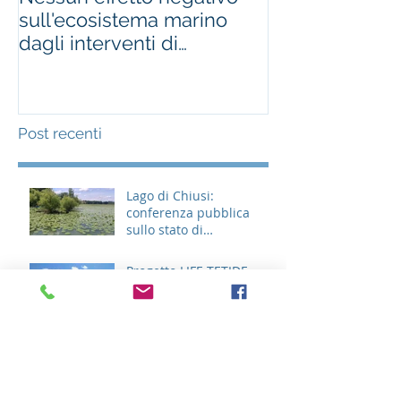
sull'ecosistema marino
nelle isole itali
dagli interventi di
about killing ra
derattizzazione
making bir
Post recenti
Lago di Chiusi:
conferenza pubblica
sullo stato di
avanzamento degli
interventi
Progetto LIFE TETIDE
"Turning Eradication
Targets Into Durable
Effects”
Ripristino delle Praterie e
delle Foreste
dell’Appennino Tosco-