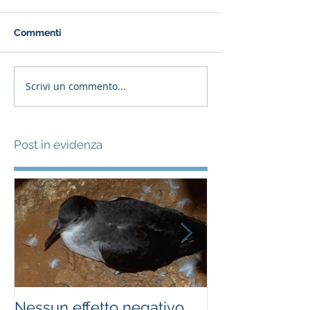
Commenti
Scrivi un commento...
Post in evidenza
Nessun effetto negativo
Effetti delle e