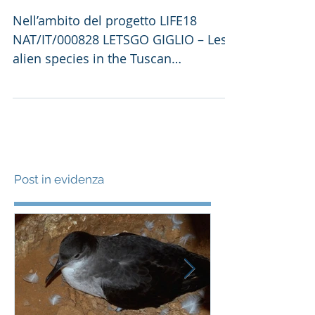
di testuggini palustre aliene
(selezione conclusa)
Nell’ambito del progetto LIFE18
NAT/IT/000828 LETSGO GIGLIO – Less
alien species in the Tuscan
Archipelago: new actions to protect
Giglio...
Post in evidenza