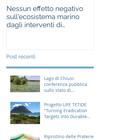
Nessun effetto negativo
Effetti delle e
sull'ecosistema marino
nelle isole itali
dagli interventi di
about killing ra
derattizzazione
making bir
Post recenti
Lago di Chiusi:
conferenza pubblica
sullo stato di
avanzamento degli
interventi
Progetto LIFE TETIDE
"Turning Eradication
Targets Into Durable
Effects”
Ripristino delle Praterie e