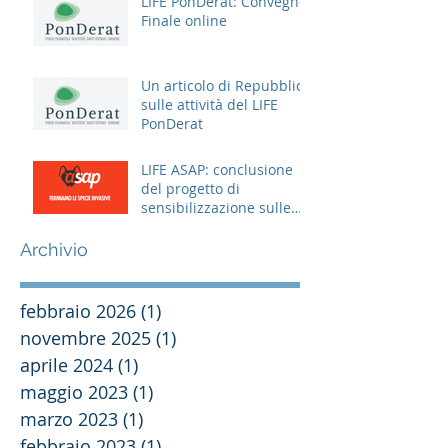
LIFE PonDerat: Convegno
Finale online
Un articolo di Repubblica
sulle attività del LIFE
PonDerat
LIFE ASAP: conclusione
del progetto di
sensibilizzazione sulle
specie aliene
Archivio
febbraio 2026
(1)
1 post
novembre 2025
(1)
1 post
aprile 2024
(1)
1 post
maggio 2023
(1)
1 post
marzo 2023
(1)
1 post
febbraio 2023
(1)
1 post