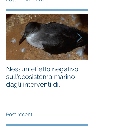
Nessun effetto negativo
Effetti delle e
sull'ecosistema marino
nelle isole itali
dagli interventi di
about killing ra
derattizzazione
making bir
Post recenti