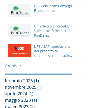
LIFE PonDerat: Convegno
Finale online
Un articolo di Repubblica
sulle attività del LIFE
PonDerat
LIFE ASAP: conclusione
del progetto di
sensibilizzazione sulle
specie aliene
Archivio
febbraio 2026
(1)
1 post
novembre 2025
(1)
1 post
aprile 2024
(1)
1 post
maggio 2023
(1)
1 post
marzo 2023
(1)
1 post