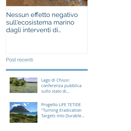
Nessun effetto negativo
Effetti delle e
sull'ecosistema marino
nelle isole itali
dagli interventi di
about killing ra
derattizzazione
making bir
Post recenti
Lago di Chiusi:
conferenza pubblica
sullo stato di
avanzamento degli
interventi
Progetto LIFE TETIDE
"Turning Eradication
Targets Into Durable
Effects”